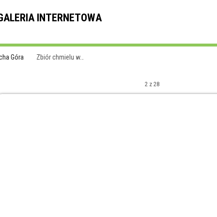
ALERIA INTERNETOWA
cha Góra
Zbiór chmielu w…
2 z 28