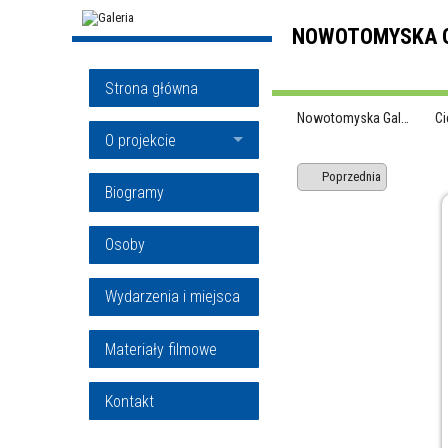
NOWOTOMYSKA G
Strona główna
Nowotomyska Gal…
Ci
O projekcie
Poprzednia
Biogramy
Osoby
Wydarzenia i miejsca
Materiały filmowe
Kontakt