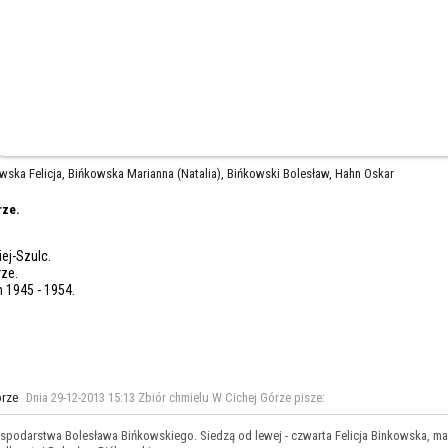
wska Felicja,
Bińkowska Marianna (Natalia),
Bińkowski Bolesław,
Hahn Oskar
rze.
ej-Szulc.
rze.
 1945 - 1954.
Dnia 29-12-2013 15:13 Zbiór chmielu W Cichej Górze pisze:
ospodarstwa Bolesława Bińkowskiego. Siedzą od lewej - czwarta Felicja Binkowska, ma