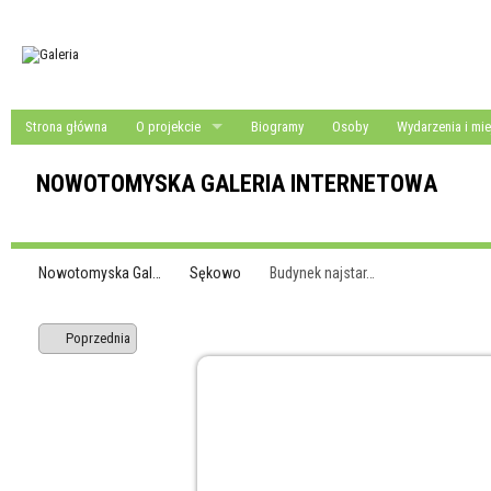
Strona główna
O projekcie
Biogramy
Osoby
Wydarzenia i mie
NOWOTOMYSKA GALERIA INTERNETOWA
Nowotomyska Gal…
Sękowo
Budynek najstar…
Poprzednia