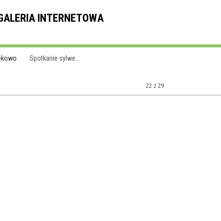
ALERIA INTERNETOWA
ękowo
Spotkanie sylwe…
22 z 29