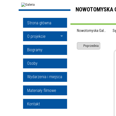
NOWOTOMYSKA G
Strona główna
Nowotomyska Gal…
S
O projekcie
Poprzednia
Biogramy
Osoby
Wydarzenia i miejsca
Materiały filmowe
Kontakt